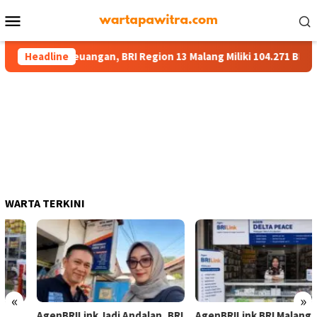
Menu
Mobile
Layanan Keuangan, BRI Region 13 Malang Miliki 104.271 BRILink A
Headline
WARTA TERKINI
«
»
AgenBRILink Jadi Andalan, BRI
AgenBRILink BRI Malang