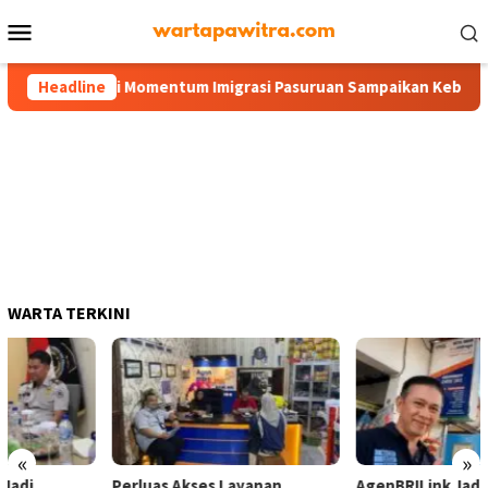
Menu
Mobile
DPR RI Jadi Momentum Imigrasi Pasuruan Sampaikan Kebutuhan 
Headline
WARTA TERKINI
«
»
Perluas Akses Layanan
AgenBRILink Jadi Andalan, BRI