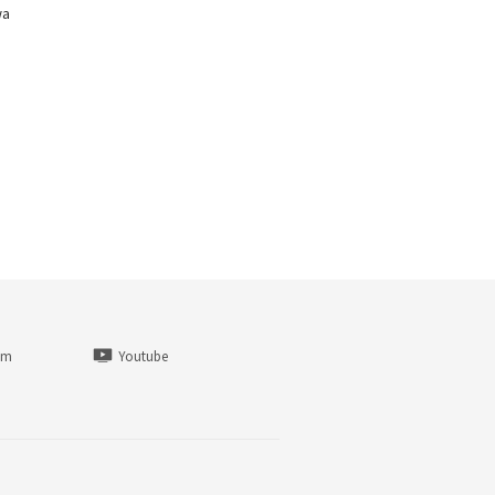
wa
am
Youtube