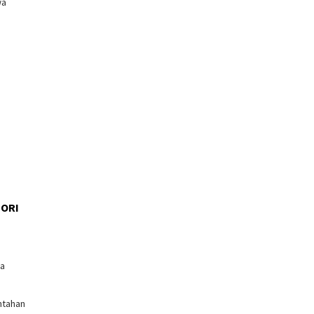
wa
ORI
l
ga
ntahan