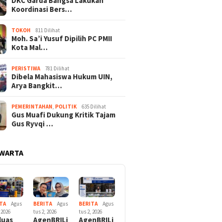
DKC Garda Bangsa Lakukan
Koordinasi Bers…
TOKOH
811 Dilihat
Moh. Sa’i Yusuf Dipilih PC PMII
Kota Mal…
PERISTIWA
781 Dilihat
Dibela Mahasiswa Hukum UIN,
Arya Bangkit…
PEMERINTAHAN
,
POLITIK
635 Dilihat
Gus Muafi Dukung Kritik Tajam
Gus Ryvqi …
 WARTA
TA
Agus
BERITA
Agus
BERITA
Agus
 2026
tus 2, 2026
tus 2, 2026
luas
AgenBRILi
AgenBRILi