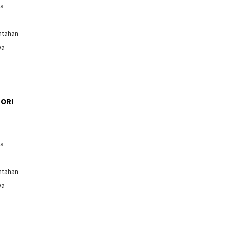
ga
ntahan
wa
ORI
l
ga
ntahan
wa