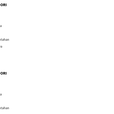
ORI
l
ga
ntahan
wa
ORI
l
ga
ntahan