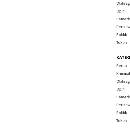
Olahra
Opini
Pemeri
Peristi
Politik
Tokoh
KATEG
Berita
Krimina
Olahra
Opini
Pemeri
Peristi
Politik
Tokoh