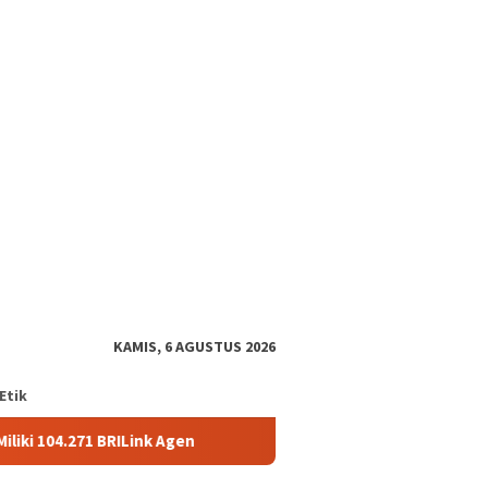
tutup
KAMIS, 6 AGUSTUS 2026
Etik
 BRILink Agen
AgenBRILink Jadi Andalan, BRI Malang Soek