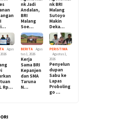
es
nk Jadi
nk BRI
anan
Andalan,
Malang
uangan
BRI
Sutoyo
I
Malang
Makin
gi…
Soe…
Deka…
TA
Agus
BERITA
Agus
PERISTIWA
 2026
tus 1, 2026
Agustus 1,
Kerja
2026
Penyelun
ang
Sama BRI
dupan
i
Kepanjen
Sabu ke
urkan
dan SMA
Lapas
tuan
Taruna
Proboling
L Rp…
N…
go …
ORI
l