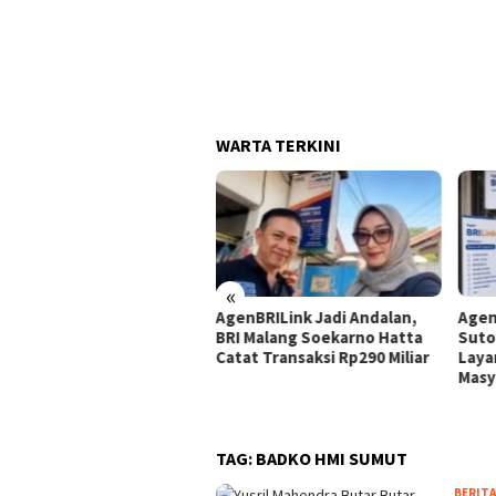
WARTA TERKINI
«
luas Akses Layanan
AgenBRILink Jadi Andalan,
Agen
angan, BRI Region 13
BRI Malang Soekarno Hatta
Suto
ang Miliki 104.271 BRILink
Catat Transaksi Rp290 Miliar
Laya
en
Masy
TAG:
BADKO HMI SUMUT
BERITA