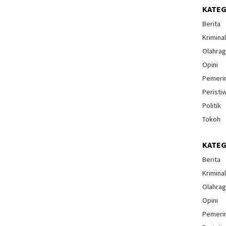
KATEG
Berita
Krimina
Olahra
Opini
Pemeri
Peristi
Politik
Tokoh
KATEG
Berita
Krimina
Olahra
Opini
Pemeri