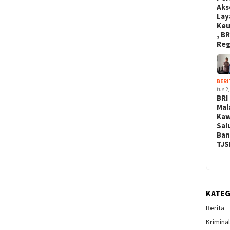
Aks
Lay
Ke
, BR
Re
BERI
tus 2,
BRI
Mal
Kaw
Sal
Ban
TJS
KATEG
Berita
Krimina