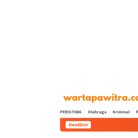
Loncat
tutup
ke
konten
PERISTIWA
Olahraga
Kriminal
P
Headline
Perl