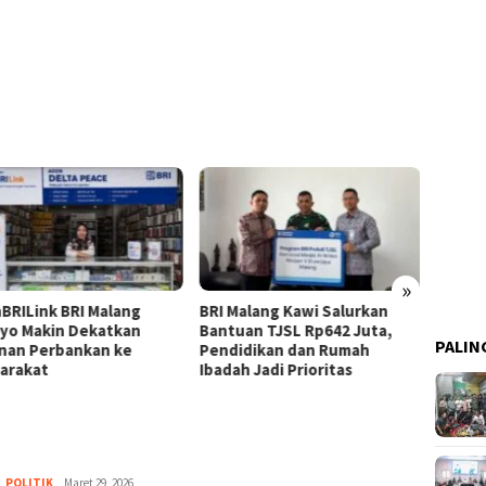
»
BRILink BRI Malang
BRI Malang Kawi Salurkan
Kerja 
yo Makin Dekatkan
Bantuan TJSL Rp642 Juta,
SMA T
PALIN
nan Perbankan ke
Pendidikan dan Rumah
Malan
arakat
Ibadah Jadi Prioritas
Keuan
,
POLITIK
admin
Maret 29, 2026