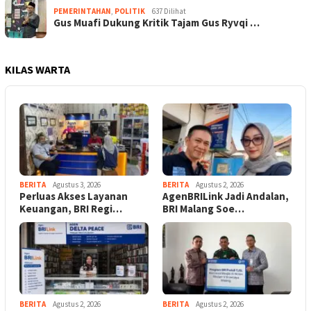
PEMERINTAHAN
,
POLITIK
637 Dilihat
Gus Muafi Dukung Kritik Tajam Gus Ryvqi …
KILAS WARTA
BERITA
Agustus 3, 2026
BERITA
Agustus 2, 2026
Perluas Akses Layanan
AgenBRILink Jadi Andalan,
Keuangan, BRI Regi…
BRI Malang Soe…
BERITA
Agustus 2, 2026
BERITA
Agustus 2, 2026