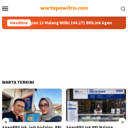
Menu
Mobile
, BRI Region 13 Malang Miliki 104.271 BRILink Agen
Headline
AgenB
WARTA TERKINI
«
»
AgenBRILink Jadi Andalan, BRI
AgenBRILink BRI Malang