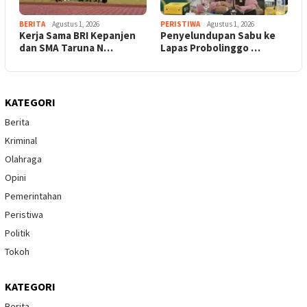
BERITA
Agustus 1, 2026
PERISTIWA
Agustus 1, 2026
Kerja Sama BRI Kepanjen
Penyelundupan Sabu ke
dan SMA Taruna N…
Lapas Probolinggo …
KATEGORI
Berita
Kriminal
Olahraga
Opini
Pemerintahan
Peristiwa
Politik
Tokoh
KATEGORI
Berita