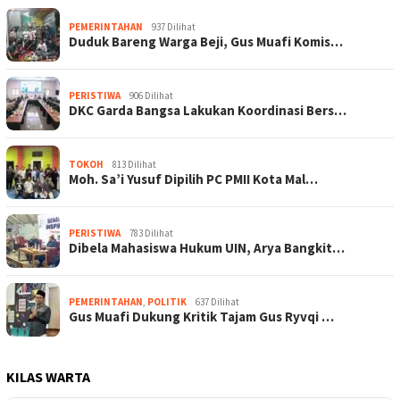
PEMERINTAHAN
937 Dilihat
Duduk Bareng Warga Beji, Gus Muafi Komis…
PERISTIWA
906 Dilihat
DKC Garda Bangsa Lakukan Koordinasi Bers…
TOKOH
813 Dilihat
Moh. Sa’i Yusuf Dipilih PC PMII Kota Mal…
PERISTIWA
783 Dilihat
Dibela Mahasiswa Hukum UIN, Arya Bangkit…
PEMERINTAHAN
,
POLITIK
637 Dilihat
Gus Muafi Dukung Kritik Tajam Gus Ryvqi …
KILAS WARTA