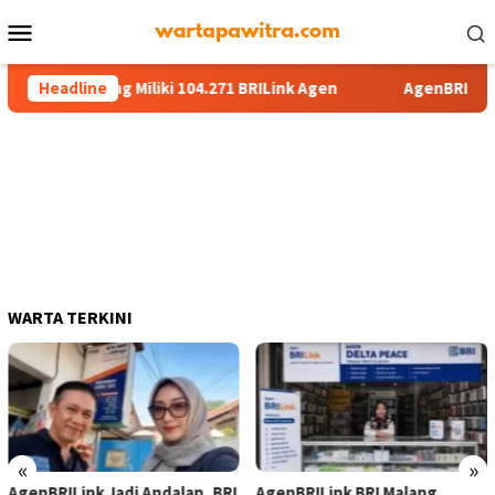
Menu
Mobile
 13 Malang Miliki 104.271 BRILink Agen
Headline
AgenBRILink Jadi 
WARTA TERKINI
«
»
AgenBRILink Jadi Andalan, BRI
AgenBRILink BRI Malang