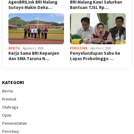
AgenBRILink BRI Malang
BRI Malang Kawi Salurkan
Sutoyo Makin Deka…
Bantuan TJSL Rp…
BERITA
Agustus 1, 2026
PERISTIWA
Agustus 1, 2026
Kerja Sama BRI Kepanjen
Penyelundupan Sabu ke
dan SMA Taruna N…
Lapas Probolinggo …
KATEGORI
Berita
Kriminal
Olahraga
Opini
Pemerintahan
Peristiwa