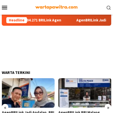
Menu
Mobile
g Miliki 104.271 BRILink Agen
Headline
AgenBRILink Jadi Andalan, 
WARTA TERKINI
«
»
AgenBRILink Jadi Andalan, BRI
AgenBRILink BRI Malang