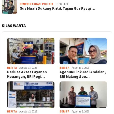
PEMERINTAHAN
,
POLITIK
637 Dilihat
Gus Muafi Dukung Kritik Tajam Gus Ryvqi …
KILAS WARTA
BERITA
Agustus 3, 2026
BERITA
Agustus 2, 2026
Perluas Akses Layanan
AgenBRILink Jadi Andalan,
Keuangan, BRI Regi…
BRI Malang Soe…
BERITA
Agustus 2, 2026
BERITA
Agustus 2, 2026