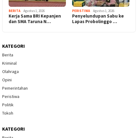
BERITA
Agustus 1, 2026
PERISTIWA
Agustus 1, 2026
Kerja Sama BRI Kepanjen
Penyelundupan Sabu ke
dan SMA Taruna N…
Lapas Probolinggo …
KATEGORI
Berita
Kriminal
Olahraga
Opini
Pemerintahan
Peristiwa
Politik
Tokoh
KATEGORI
Berita