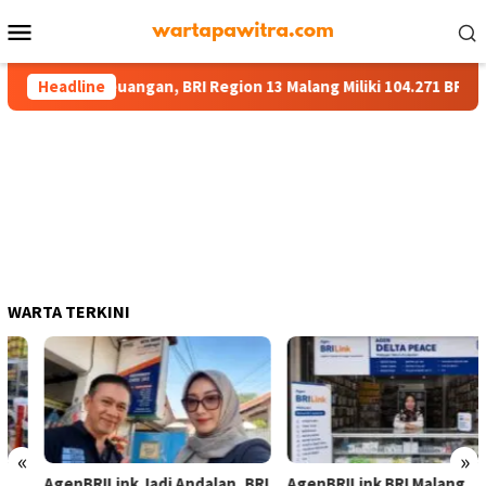
Menu
Mobile
ayanan Keuangan, BRI Region 13 Malang Miliki 104.271 BRILink Ag
Headline
WARTA TERKINI
«
»
AgenBRILink Jadi Andalan, BRI
AgenBRILink BRI Malang