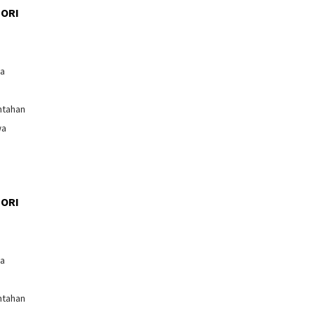
ORI
l
ga
ntahan
wa
ORI
l
ga
ntahan