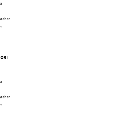
ga
ntahan
wa
ORI
l
ga
ntahan
wa