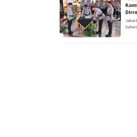
Komb
Dirr
Jakart
Suher