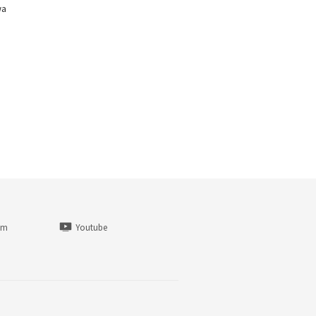
wa
am
Youtube