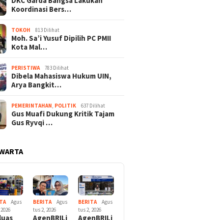
DKC Garda Bangsa Lakukan
Koordinasi Bers…
TOKOH
813 Dilihat
Moh. Sa’i Yusuf Dipilih PC PMII
Kota Mal…
PERISTIWA
783 Dilihat
Dibela Mahasiswa Hukum UIN,
Arya Bangkit…
PEMERINTAHAN
,
POLITIK
637 Dilihat
Gus Muafi Dukung Kritik Tajam
Gus Ryvqi …
 WARTA
TA
Agus
BERITA
Agus
BERITA
Agus
 2026
tus 2, 2026
tus 2, 2026
luas
AgenBRILi
AgenBRILi