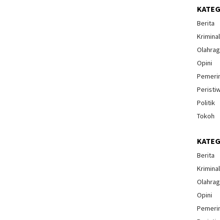
KATEG
Berita
Krimina
Olahra
Opini
Pemeri
Peristi
Politik
Tokoh
KATEG
Berita
Krimina
Olahra
Opini
Pemeri