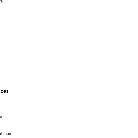
wa
ORI
l
ga
ntahan