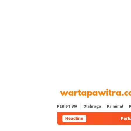
Loncat
tutup
ke
konten
PERISTIWA
Olahraga
Kriminal
P
Headline
Perluas Akses Laya