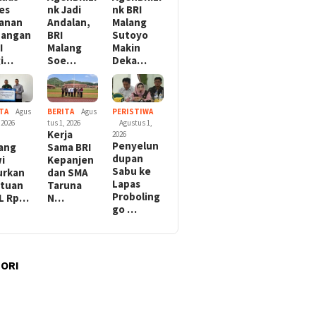
es
nk Jadi
nk BRI
anan
Andalan,
Malang
uangan
BRI
Sutoyo
I
Malang
Makin
gi…
Soe…
Deka…
TA
Agus
BERITA
Agus
PERISTIWA
 2026
tus 1, 2026
Agustus 1,
Kerja
2026
Penyelun
ang
Sama BRI
dupan
i
Kepanjen
Sabu ke
urkan
dan SMA
Lapas
tuan
Taruna
Proboling
L Rp…
N…
go …
ORI
l