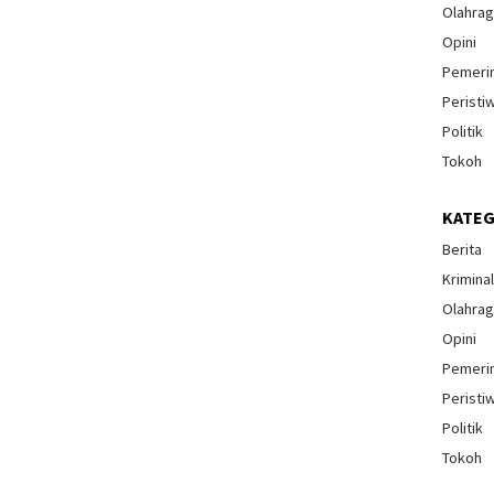
Olahra
Opini
Pemeri
Peristi
Politik
Tokoh
KATEG
Berita
Krimina
Olahra
Opini
Pemeri
Peristi
Politik
Tokoh