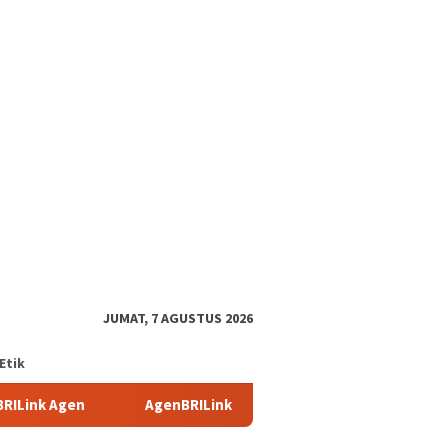
tutup
JUMAT, 7 AGUSTUS 2026
Etik
AgenBRILink Jadi Andalan, BRI Malang Soekarno Hatta Cat