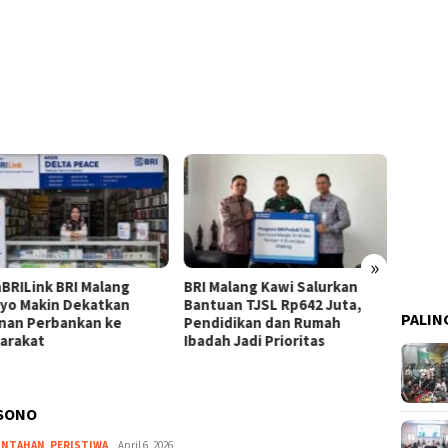
»
BRILink BRI Malang
BRI Malang Kawi Salurkan
Kerja 
yo Makin Dekatkan
Bantuan TJSL Rp642 Juta,
SMA T
PALIN
nan Perbankan ke
Pendidikan dan Rumah
Malan
arakat
Ibadah Jadi Prioritas
Keuan
ISONO
INTAHAN
,
PERISTIWA
admin
April 6, 2026