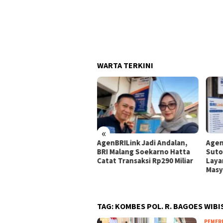
WARTA TERKINI
«
luas Akses Layanan
AgenBRILink Jadi Andalan,
Agen
angan, BRI Region 13
BRI Malang Soekarno Hatta
Suto
ang Miliki 104.271 BRILink
Catat Transaksi Rp290 Miliar
Laya
en
Masy
TAG:
KOMBES POL. R. BAGOES WIB
PEMER