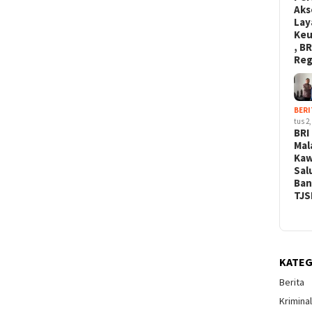
Aks
Lay
Ke
, BR
Re
BERI
tus 2,
BRI
Mal
Kaw
Sal
Ban
TJS
KATEG
Berita
Krimina