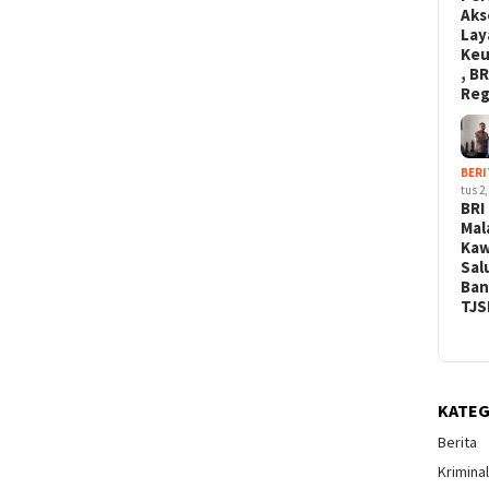
Aks
Lay
Ke
, BR
Re
BERI
tus 2,
BRI
Mal
Kaw
Sal
Ban
TJS
KATEG
Berita
Krimina