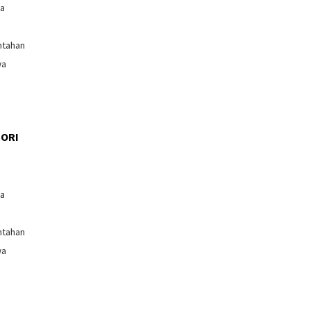
ga
ntahan
wa
ORI
l
ga
ntahan
wa