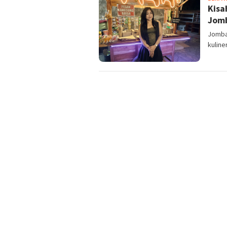
Kisa
Jomb
Jomba
kuline