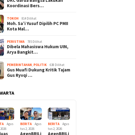
DKC Garda Bangsa Lakukan
Koordinasi Bers…
TOKOH
814 Dilihat
Moh. Sa’i Yusuf Dipilih PC PMII
Kota Mal…
PERISTIWA
785 Dilihat
Dibela Mahasiswa Hukum UIN,
Arya Bangkit…
PEMERINTAHAN
,
POLITIK
638 Dilihat
Gus Muafi Dukung Kritik Tajam
Gus Ryvqi …
 WARTA
TA
Agus
BERITA
Agus
BERITA
Agus
 2026
tus 2, 2026
tus 2, 2026
luas
AgenBRILi
AgenBRILi