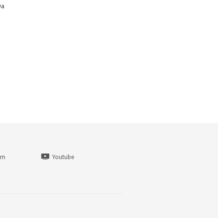
wa
am
Youtube