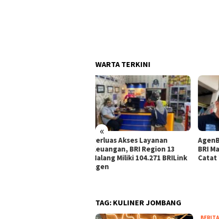
WARTA TERKINI
«
luas Akses Layanan
AgenBRILink Jadi Andalan,
Agen
angan, BRI Region 13
BRI Malang Soekarno Hatta
Suto
ang Miliki 104.271 BRILink
Catat Transaksi Rp290 Miliar
Laya
en
Masy
TAG:
KULINER JOMBANG
BERITA