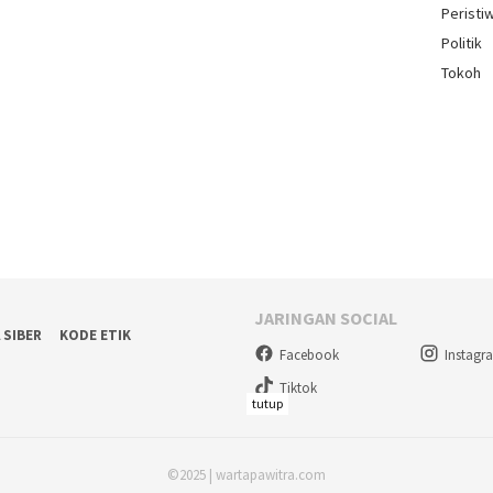
Peristi
Politik
Tokoh
JARINGAN SOCIAL
 SIBER
KODE ETIK
Facebook
Instagr
Tiktok
tutup
©2025 | wartapawitra.com