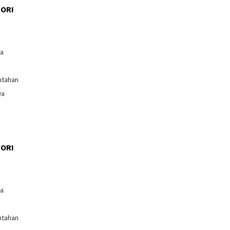
ORI
l
ga
ntahan
wa
ORI
l
ga
ntahan