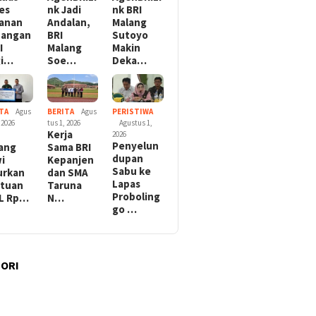
es
nk Jadi
nk BRI
anan
Andalan,
Malang
uangan
BRI
Sutoyo
I
Malang
Makin
gi…
Soe…
Deka…
TA
Agus
BERITA
Agus
PERISTIWA
 2026
tus 1, 2026
Agustus 1,
Kerja
2026
Penyelun
ang
Sama BRI
dupan
i
Kepanjen
Sabu ke
urkan
dan SMA
Lapas
tuan
Taruna
Proboling
L Rp…
N…
go …
ORI
l