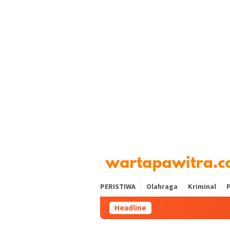
Loncat
tutup
ke
konten
PERISTIWA
Olahraga
Kriminal
P
Headline