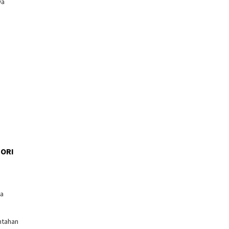
wa
ORI
l
ga
ntahan