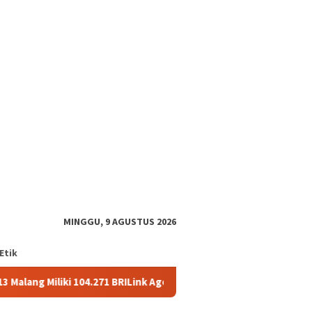
tutup
MINGGU, 9 AGUSTUS 2026
Etik
ki 104.271 BRILink Agen
AgenBRILink Jadi Andalan, BRI Ma