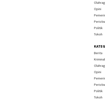
Olahra
Opini
Pemeri
Peristi
Politik
Tokoh
KATEG
Berita
Krimina
Olahra
Opini
Pemeri
Peristi
Politik
Tokoh