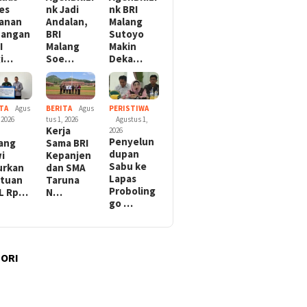
es
nk Jadi
nk BRI
anan
Andalan,
Malang
uangan
BRI
Sutoyo
I
Malang
Makin
gi…
Soe…
Deka…
TA
Agus
BERITA
Agus
PERISTIWA
 2026
tus 1, 2026
Agustus 1,
Kerja
2026
Penyelun
ang
Sama BRI
dupan
i
Kepanjen
Sabu ke
urkan
dan SMA
Lapas
tuan
Taruna
Proboling
L Rp…
N…
go …
ORI
l