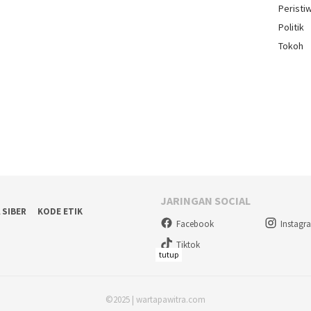
Peristi
Politik
Tokoh
JARINGAN SOCIAL
 SIBER
KODE ETIK
Facebook
Instagr
Tiktok
tutup
©2025 | wartapawitra.com