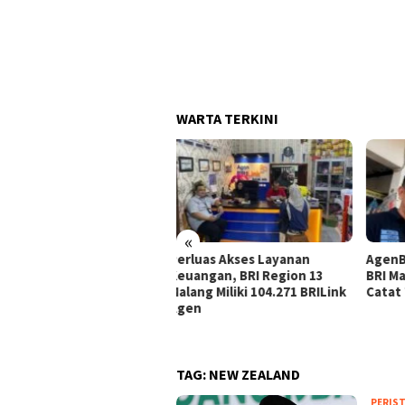
WARTA TERKINI
«
luas Akses Layanan
AgenBRILink Jadi Andalan,
Agen
angan, BRI Region 13
BRI Malang Soekarno Hatta
Suto
ang Miliki 104.271 BRILink
Catat Transaksi Rp290 Miliar
Laya
en
Masy
TAG:
NEW ZEALAND
PERIS