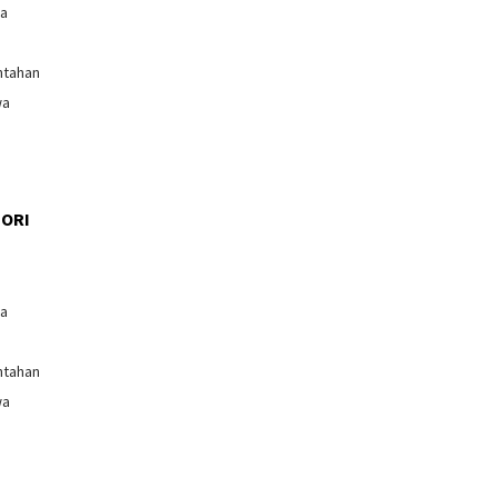
ga
ntahan
wa
ORI
l
ga
ntahan
wa