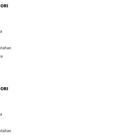
ORI
l
ga
ntahan
wa
ORI
l
ga
ntahan