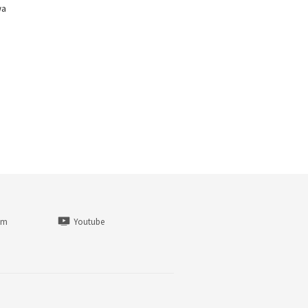
wa
am
Youtube