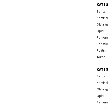
KATEG
Berita
Krimina
Olahra
Opini
Pemeri
Peristi
Politik
Tokoh
KATEG
Berita
Krimina
Olahra
Opini
Pemeri