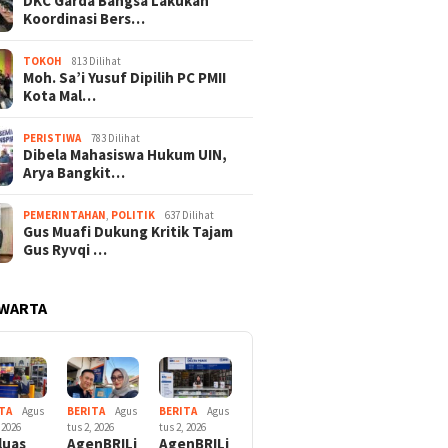
DKC Garda Bangsa Lakukan
Koordinasi Bers…
TOKOH
813 Dilihat
Moh. Sa’i Yusuf Dipilih PC PMII
Kota Mal…
PERISTIWA
783 Dilihat
Dibela Mahasiswa Hukum UIN,
Arya Bangkit…
PEMERINTAHAN
,
POLITIK
637 Dilihat
Gus Muafi Dukung Kritik Tajam
Gus Ryvqi …
 WARTA
TA
Agus
BERITA
Agus
BERITA
Agus
 2026
tus 2, 2026
tus 2, 2026
luas
AgenBRILi
AgenBRILi