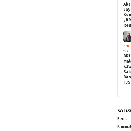
Aks
Lay
Ke
, BR
Re
BERI
tus 2,
BRI
Mal
Kaw
Sal
Ban
TJS
KATEG
Berita
Krimina