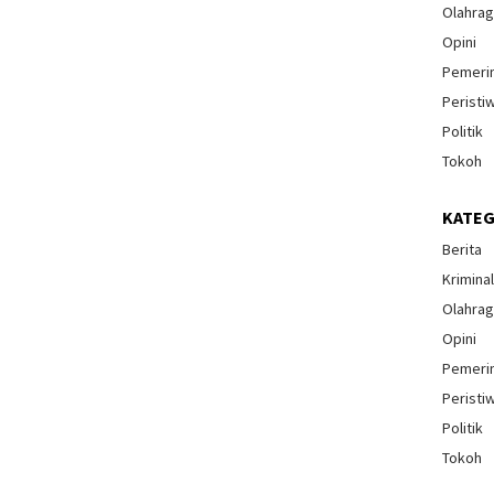
Olahra
Opini
Pemeri
Peristi
Politik
Tokoh
KATEG
Berita
Krimina
Olahra
Opini
Pemeri
Peristi
Politik
Tokoh