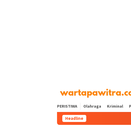
Loncat
tutup
ke
konten
PERISTIWA
Olahraga
Kriminal
P
Headline