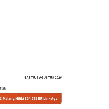
tutup
SABTU, 8 AGUSTUS 2026
Etik
ki 104.271 BRILink Agen
AgenBRILink Jadi Andalan, BRI Ma