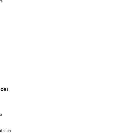
wa
ORI
l
ga
ntahan