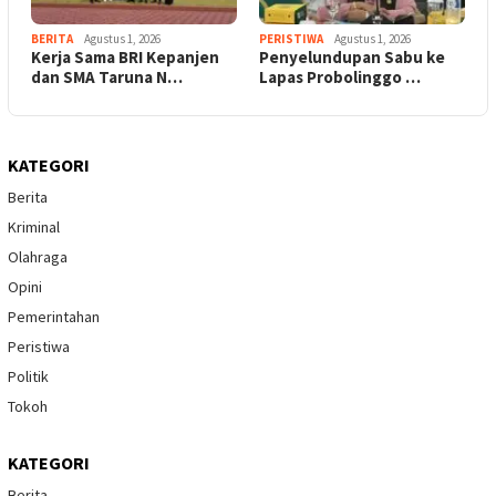
BERITA
Agustus 1, 2026
PERISTIWA
Agustus 1, 2026
Kerja Sama BRI Kepanjen
Penyelundupan Sabu ke
dan SMA Taruna N…
Lapas Probolinggo …
KATEGORI
Berita
Kriminal
Olahraga
Opini
Pemerintahan
Peristiwa
Politik
Tokoh
KATEGORI
Berita