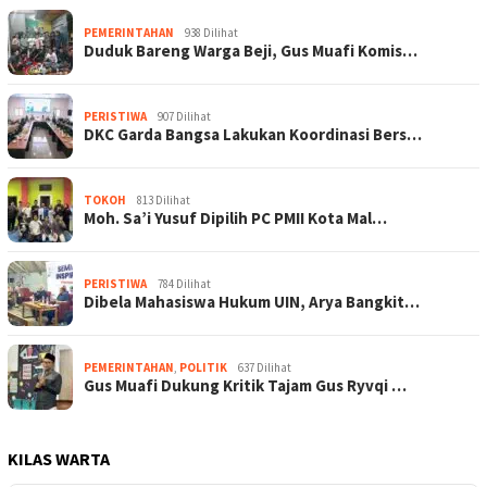
PEMERINTAHAN
938 Dilihat
Duduk Bareng Warga Beji, Gus Muafi Komis…
PERISTIWA
907 Dilihat
DKC Garda Bangsa Lakukan Koordinasi Bers…
TOKOH
813 Dilihat
Moh. Sa’i Yusuf Dipilih PC PMII Kota Mal…
PERISTIWA
784 Dilihat
Dibela Mahasiswa Hukum UIN, Arya Bangkit…
PEMERINTAHAN
,
POLITIK
637 Dilihat
Gus Muafi Dukung Kritik Tajam Gus Ryvqi …
KILAS WARTA