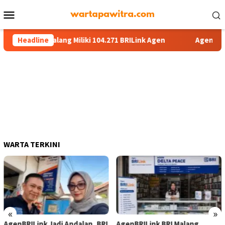
Menu
Mobile
ion 13 Malang Miliki 104.271 BRILink Agen
Headline
AgenBRILink J
WARTA TERKINI
«
»
AgenBRILink Jadi Andalan, BRI
AgenBRILink BRI Malang