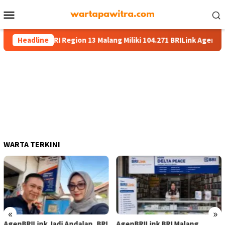
Menu
Mobile
angan, BRI Region 13 Malang Miliki 104.271 BRILink Agen
Headline
WARTA TERKINI
«
»
AgenBRILink Jadi Andalan, BRI
AgenBRILink BRI Malang