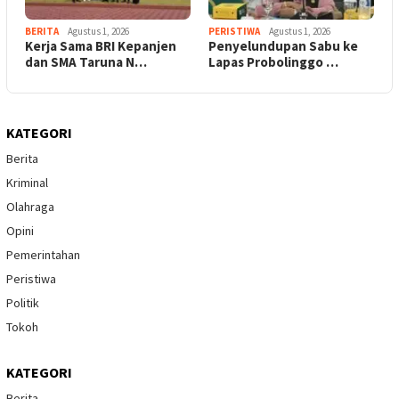
BERITA
Agustus 1, 2026
PERISTIWA
Agustus 1, 2026
Kerja Sama BRI Kepanjen
Penyelundupan Sabu ke
dan SMA Taruna N…
Lapas Probolinggo …
KATEGORI
Berita
Kriminal
Olahraga
Opini
Pemerintahan
Peristiwa
Politik
Tokoh
KATEGORI
Berita