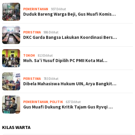
PEMERINTAHAN
937 Dilihat
Duduk Bareng Warga Beji, Gus Muafi Komis…
PERISTIWA
906 Dilihat
DKC Garda Bangsa Lakukan Koordinasi Bers…
TOKOH
813 Dilihat
Moh. Sa’i Yusuf Dipilih PC PMII Kota Mal…
PERISTIWA
783 Dilihat
Dibela Mahasiswa Hukum UIN, Arya Bangkit…
PEMERINTAHAN
,
POLITIK
637 Dilihat
Gus Muafi Dukung Kritik Tajam Gus Ryvqi …
KILAS WARTA