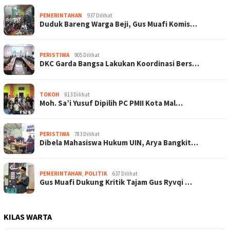
PEMERINTAHAN
937 Dilihat
Duduk Bareng Warga Beji, Gus Muafi Komis…
PERISTIWA
905 Dilihat
DKC Garda Bangsa Lakukan Koordinasi Bers…
TOKOH
813 Dilihat
Moh. Sa’i Yusuf Dipilih PC PMII Kota Mal…
PERISTIWA
783 Dilihat
Dibela Mahasiswa Hukum UIN, Arya Bangkit…
PEMERINTAHAN
,
POLITIK
637 Dilihat
Gus Muafi Dukung Kritik Tajam Gus Ryvqi …
KILAS WARTA