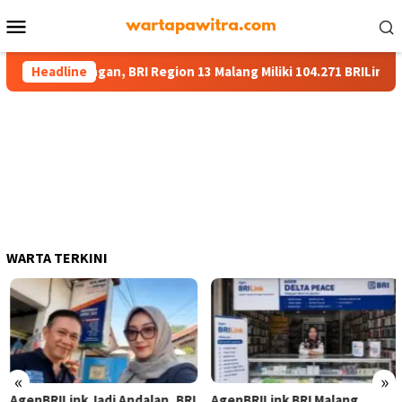
Menu
Mobile
nan Keuangan, BRI Region 13 Malang Miliki 104.271 BRILink Agen
Headline
WARTA TERKINI
«
»
AgenBRILink Jadi Andalan, BRI
AgenBRILink BRI Malang