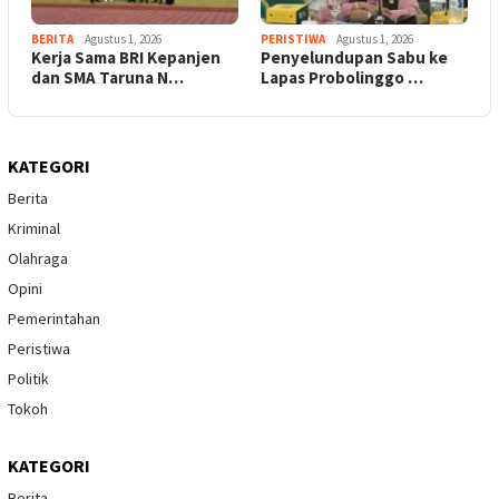
BERITA
Agustus 1, 2026
PERISTIWA
Agustus 1, 2026
Kerja Sama BRI Kepanjen
Penyelundupan Sabu ke
dan SMA Taruna N…
Lapas Probolinggo …
KATEGORI
Berita
Kriminal
Olahraga
Opini
Pemerintahan
Peristiwa
Politik
Tokoh
KATEGORI
Berita