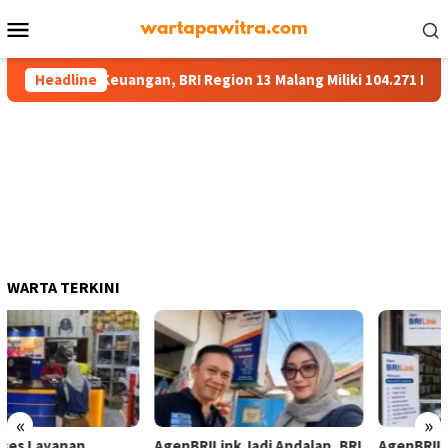
Menu
Mobile
 Layanan Keuangan, BRI Region 13 Malang Miliki 104.271 BRILink A
Headline
WARTA TERKINI
«
»
AgenBRILink Jadi Andalan, BRI
AgenBRILink BRI Malang