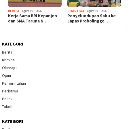
BERITA
Agustus 1, 2026
PERISTIWA
Agustus 1, 2026
Kerja Sama BRI Kepanjen
Penyelundupan Sabu ke
dan SMA Taruna N…
Lapas Probolinggo …
KATEGORI
Berita
Kriminal
Olahraga
Opini
Pemerintahan
Peristiwa
Politik
Tokoh
KATEGORI