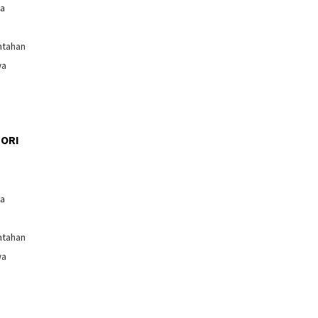
ga
ntahan
wa
ORI
l
ga
ntahan
wa