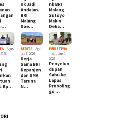
es
nk Jadi
nk BRI
anan
Andalan,
Malang
uangan
BRI
Sutoyo
I
Malang
Makin
gi…
Soe…
Deka…
TA
Agus
BERITA
Agus
PERISTIWA
 2026
tus 1, 2026
Agustus 1,
Kerja
2026
Penyelun
ang
Sama BRI
dupan
i
Kepanjen
Sabu ke
urkan
dan SMA
Lapas
tuan
Taruna
Proboling
L Rp…
N…
go …
ORI
l