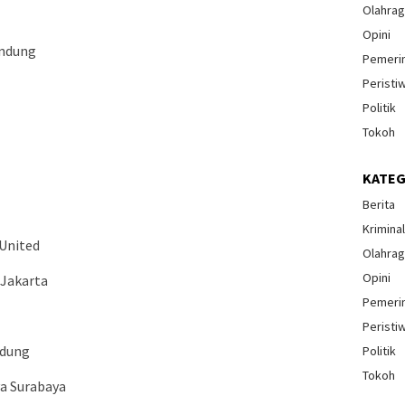
Olahra
Opini
andung
Pemeri
Peristi
Politik
Tokoh
KATEG
Berita
Krimina
 United
Olahra
Opini
 Jakarta
Pemeri
Peristi
ndung
Politik
Tokoh
ya Surabaya