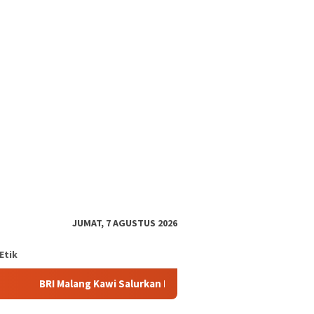
tutup
JUMAT, 7 AGUSTUS 2026
Etik
lang Kawi Salurkan Bantuan TJSL Rp642 Juta, Pendidikan dan Rum