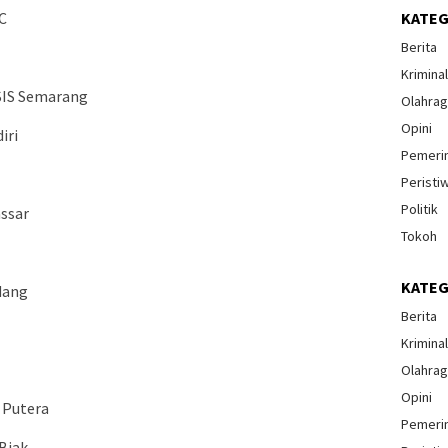
C
KATEG
Berita
Krimina
PSIS Semarang
Olahra
Opini
iri
Pemeri
Peristi
Politik
assar
Tokoh
KATEG
dang
Berita
Krimina
Olahra
Opini
 Putera
Pemeri
 Biak