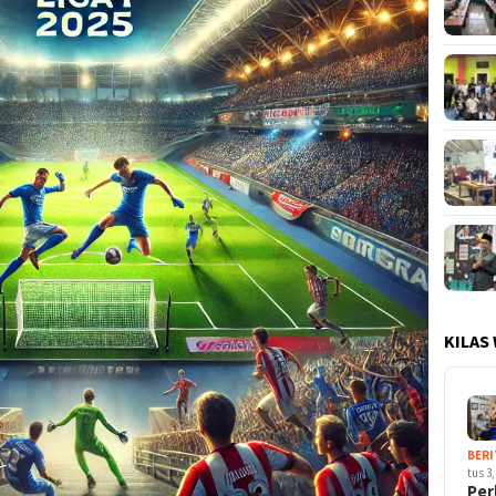
KILAS
BERI
tus 3,
Per