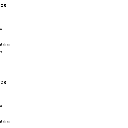
ORI
l
ga
ntahan
wa
ORI
l
ga
ntahan