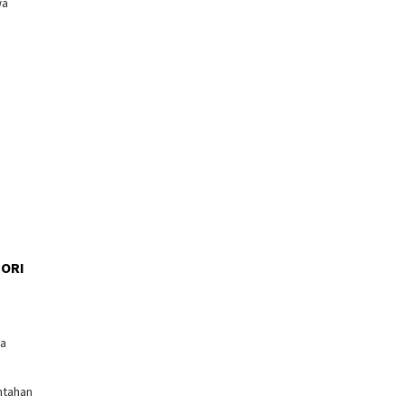
wa
ORI
l
ga
ntahan