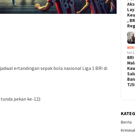
Aks
Lay
Ke
, BR
Re
BERI
tus 2,
BRI
Mal
adwal ertandingan sepak bola nasional Liga 1 BRI di
Kaw
Sal
Ban
TJS
 tunda pekan ke-12):
KATEG
Berita
Krimina