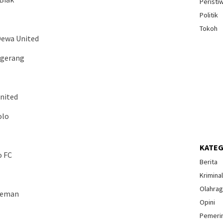
Peristi
Politik
Tokoh
Dewa United
ngerang
United
olo
KATEG
o FC
Berita
Krimina
Olahra
Sleman
Opini
Pemeri