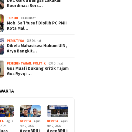
DKC Garda Bangsa Lakukan
Koordinasi Bers…
TOKOH
813 Dilihat
Moh. Sa’i Yusuf Dipilih PC PMII
Kota Mal…
PERISTIWA
783 Dilihat
Dibela Mahasiswa Hukum UIN,
Arya Bangkit…
PEMERINTAHAN
,
POLITIK
637 Dilihat
Gus Muafi Dukung Kritik Tajam
Gus Ryvqi …
 WARTA
TA
Agus
BERITA
Agus
BERITA
Agus
 2026
tus 2, 2026
tus 2, 2026
luas
AgenBRILi
AgenBRILi