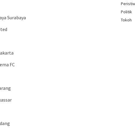
Peristi
Politik
baya Surabaya
Tokoh
ited
Jakarta
rema FC
marang
kassar
adang