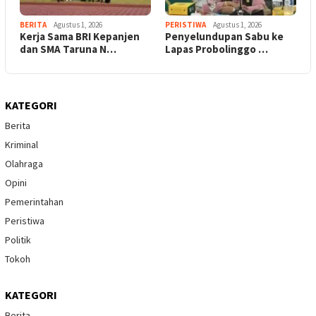
BERITA
Agustus 1, 2026
PERISTIWA
Agustus 1, 2026
Kerja Sama BRI Kepanjen
Penyelundupan Sabu ke
dan SMA Taruna N…
Lapas Probolinggo …
KATEGORI
Berita
Kriminal
Olahraga
Opini
Pemerintahan
Peristiwa
Politik
Tokoh
KATEGORI
Berita