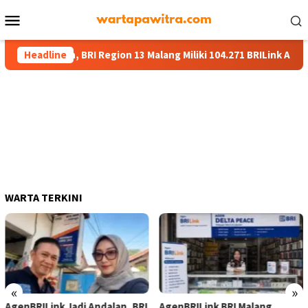
Menu
Mobile
Keuangan, BRI Region 13 Malang Miliki 104.271 BRILink Agen
Headline
WARTA TERKINI
«
»
AgenBRILink Jadi Andalan, BRI
AgenBRILink BRI Malang