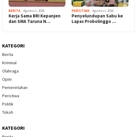
BERITA
Agustus 1, 2026
PERISTIWA
Agustus 1, 2026
Kerja Sama BRI Kepanjen
Penyelundupan Sabu ke
dan SMA Taruna N…
Lapas Probolinggo …
KATEGORI
Berita
Kriminal
Olahraga
Opini
Pemerintahan
Peristiwa
Politik
Tokoh
KATEGORI
Berita