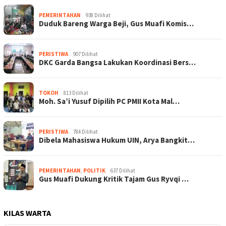
PEMERINTAHAN
938 Dilihat
Duduk Bareng Warga Beji, Gus Muafi Komis…
PERISTIWA
907 Dilihat
DKC Garda Bangsa Lakukan Koordinasi Bers…
TOKOH
813 Dilihat
Moh. Sa’i Yusuf Dipilih PC PMII Kota Mal…
PERISTIWA
784 Dilihat
Dibela Mahasiswa Hukum UIN, Arya Bangkit…
PEMERINTAHAN
,
POLITIK
637 Dilihat
Gus Muafi Dukung Kritik Tajam Gus Ryvqi …
KILAS WARTA