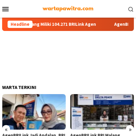
Menu
Mobile
n 13 Malang Miliki 104.271 BRILink Agen
Headline
AgenBRILink Jad
WARTA TERKINI
«
»
AgenBRILink Jadi Andalan, BRI
AgenBRILink BRI Malang