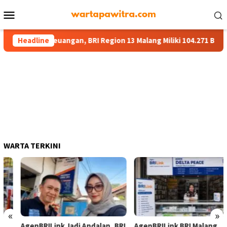
Menu
Mobile
Layanan Keuangan, BRI Region 13 Malang Miliki 104.271 BRILink A
Headline
WARTA TERKINI
«
»
AgenBRILink Jadi Andalan, BRI
AgenBRILink BRI Malang