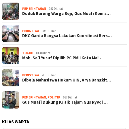
PEMERINTAHAN
937 Dilihat
Duduk Bareng Warga Beji, Gus Muafi Komis…
PERISTIWA
905 Dilihat
DKC Garda Bangsa Lakukan Koordinasi Bers…
TOKOH
813 Dilihat
Moh. Sa’i Yusuf Dipilih PC PMII Kota Mal…
PERISTIWA
783 Dilihat
Dibela Mahasiswa Hukum UIN, Arya Bangkit…
PEMERINTAHAN
,
POLITIK
637 Dilihat
Gus Muafi Dukung Kritik Tajam Gus Ryvqi …
KILAS WARTA