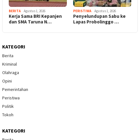
BERITA
Agustus 1, 2026
PERISTIWA
Agustus 1, 2026
Kerja Sama BRI Kepanjen
Penyelundupan Sabu ke
dan SMA Taruna N…
Lapas Probolinggo …
KATEGORI
Berita
Kriminal
Olahraga
Opini
Pemerintahan
Peristiwa
Politik
Tokoh
KATEGORI
Berita