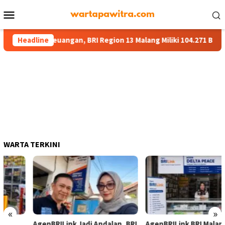
Menu
Mobile
Layanan Keuangan, BRI Region 13 Malang Miliki 104.271 BRILink A
Headline
WARTA TERKINI
«
»
AgenBRILink Jadi Andalan, BRI
AgenBRILink BRI Malang