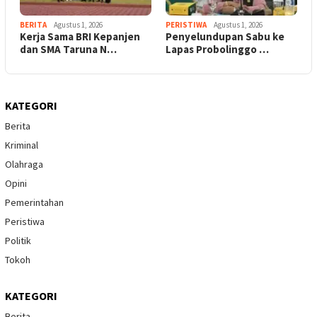
BERITA
Agustus 1, 2026
PERISTIWA
Agustus 1, 2026
Kerja Sama BRI Kepanjen
Penyelundupan Sabu ke
dan SMA Taruna N…
Lapas Probolinggo …
KATEGORI
Berita
Kriminal
Olahraga
Opini
Pemerintahan
Peristiwa
Politik
Tokoh
KATEGORI
Berita