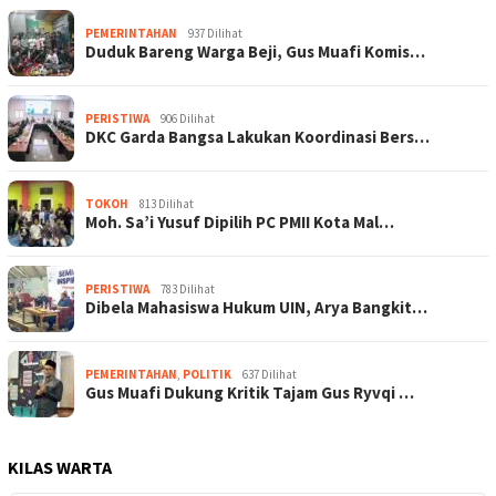
PEMERINTAHAN
937 Dilihat
Duduk Bareng Warga Beji, Gus Muafi Komis…
PERISTIWA
906 Dilihat
DKC Garda Bangsa Lakukan Koordinasi Bers…
TOKOH
813 Dilihat
Moh. Sa’i Yusuf Dipilih PC PMII Kota Mal…
PERISTIWA
783 Dilihat
Dibela Mahasiswa Hukum UIN, Arya Bangkit…
PEMERINTAHAN
,
POLITIK
637 Dilihat
Gus Muafi Dukung Kritik Tajam Gus Ryvqi …
KILAS WARTA