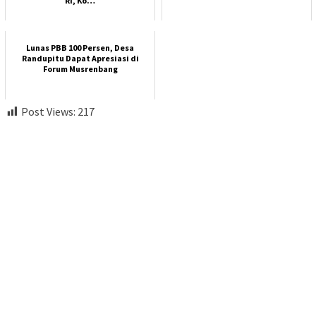
RI, Ko…
Lunas PBB 100 Persen, Desa
Randupitu Dapat Apresiasi di
Forum Musrenbang
Post Views:
217