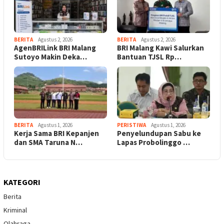
BERITA
Agustus 2, 2026
BERITA
Agustus 2, 2026
AgenBRILink BRI Malang
BRI Malang Kawi Salurkan
Sutoyo Makin Deka…
Bantuan TJSL Rp…
BERITA
Agustus 1, 2026
PERISTIWA
Agustus 1, 2026
Kerja Sama BRI Kepanjen
Penyelundupan Sabu ke
dan SMA Taruna N…
Lapas Probolinggo …
KATEGORI
Berita
Kriminal
Olahraga