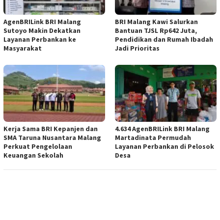
AgenBRILink BRI Malang
BRI Malang Kawi Salurkan
Sutoyo Makin Dekatkan
Bantuan TJSL Rp642 Juta,
Layanan Perbankan ke
Pendidikan dan Rumah Ibadah
Masyarakat
Jadi Prioritas
Kerja Sama BRI Kepanjen dan
4.634 AgenBRILink BRI Malang
SMA Taruna Nusantara Malang
Martadinata Permudah
Perkuat Pengelolaan
Layanan Perbankan di Pelosok
Keuangan Sekolah
Desa