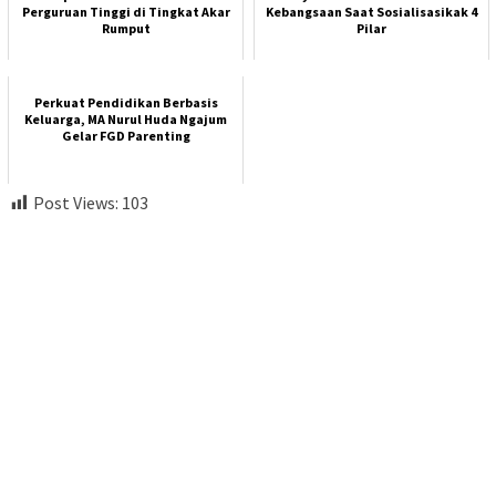
Perguruan Tinggi di Tingkat Akar
Kebangsaan Saat Sosialisasikak 4
Rumput
Pilar
Perkuat Pendidikan Berbasis
Keluarga, MA Nurul Huda Ngajum
Gelar FGD Parenting
Post Views:
103