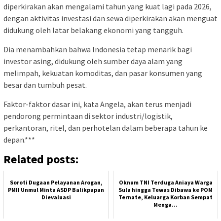
diperkirakan akan mengalami tahun yang kuat lagi pada 2026,
dengan aktivitas investasi dan sewa diperkirakan akan menguat
didukung oleh latar belakang ekonomi yang tangguh.
Dia menambahkan bahwa Indonesia tetap menarik bagi
investor asing, didukung oleh sumber daya alam yang
melimpah, kekuatan komoditas, dan pasar konsumen yang
besar dan tumbuh pesat.
Faktor-faktor dasar ini, kata Angela, akan terus menjadi
pendorong permintaan di sektor industri/logistik,
perkantoran, ritel, dan perhotelan dalam beberapa tahun ke
depan.***
Related posts:
Soroti Dugaan Pelayanan Arogan,
Oknum TNI Terduga Aniaya Warga
PMII Unmul Minta ASDP Balikpapan
Sula hingga Tewas Dibawa ke POM
Dievaluasi
Ternate, Keluarga Korban Sempat
Menga...