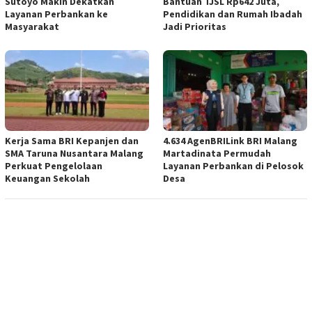
Sutoyo Makin Dekatkan
Bantuan TJSL Rp642 Juta,
Layanan Perbankan ke
Pendidikan dan Rumah Ibadah
Masyarakat
Jadi Prioritas
Kerja Sama BRI Kepanjen dan
4.634 AgenBRILink BRI Malang
SMA Taruna Nusantara Malang
Martadinata Permudah
Perkuat Pengelolaan
Layanan Perbankan di Pelosok
Keuangan Sekolah
Desa