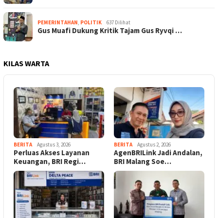
PEMERINTAHAN
,
POLITIK
637 Dilihat
Gus Muafi Dukung Kritik Tajam Gus Ryvqi …
KILAS WARTA
BERITA
Agustus 3, 2026
BERITA
Agustus 2, 2026
Perluas Akses Layanan
AgenBRILink Jadi Andalan,
Keuangan, BRI Regi…
BRI Malang Soe…