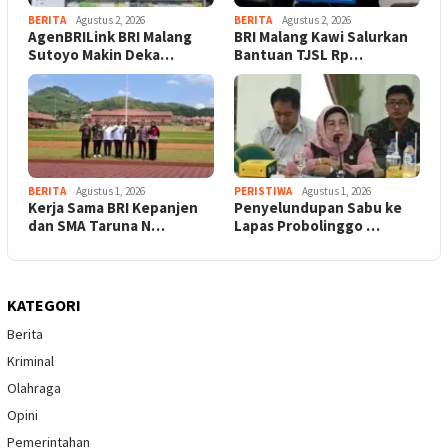
BERITA
Agustus 2, 2026
BERITA
Agustus 2, 2026
AgenBRILink BRI Malang
BRI Malang Kawi Salurkan
Sutoyo Makin Deka…
Bantuan TJSL Rp…
BERITA
Agustus 1, 2026
PERISTIWA
Agustus 1, 2026
Kerja Sama BRI Kepanjen
Penyelundupan Sabu ke
dan SMA Taruna N…
Lapas Probolinggo …
KATEGORI
Berita
Kriminal
Olahraga
Opini
Pemerintahan