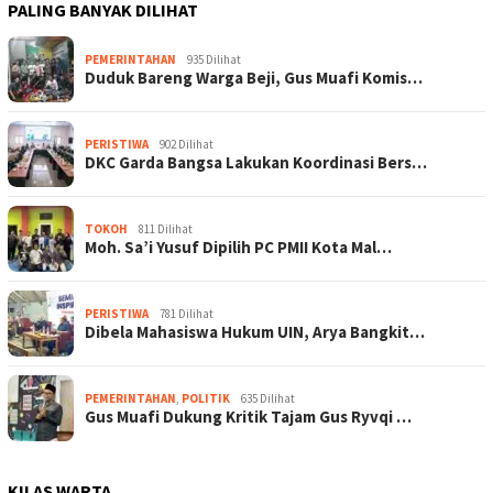
PALING BANYAK DILIHAT
PEMERINTAHAN
935 Dilihat
Duduk Bareng Warga Beji, Gus Muafi Komis…
PERISTIWA
902 Dilihat
DKC Garda Bangsa Lakukan Koordinasi Bers…
TOKOH
811 Dilihat
Moh. Sa’i Yusuf Dipilih PC PMII Kota Mal…
PERISTIWA
781 Dilihat
Dibela Mahasiswa Hukum UIN, Arya Bangkit…
PEMERINTAHAN
,
POLITIK
635 Dilihat
Gus Muafi Dukung Kritik Tajam Gus Ryvqi …
KILAS WARTA