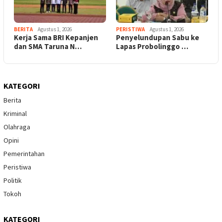
BERITA
Agustus 1, 2026
PERISTIWA
Agustus 1, 2026
Kerja Sama BRI Kepanjen
Penyelundupan Sabu ke
dan SMA Taruna N…
Lapas Probolinggo …
KATEGORI
Berita
Kriminal
Olahraga
Opini
Pemerintahan
Peristiwa
Politik
Tokoh
KATEGORI