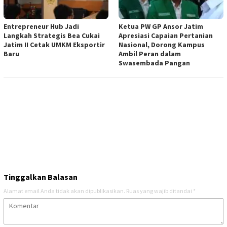
Entrepreneur Hub Jadi
Ketua PW GP Ansor Jatim
Langkah Strategis Bea Cukai
Apresiasi Capaian Pertanian
Jatim II Cetak UMKM Eksportir
Nasional, Dorong Kampus
Baru
Ambil Peran dalam
Swasembada Pangan
Tinggalkan Balasan
Alamat email Anda tidak akan dipublikasikan.
Ruas yang wajib ditandai
*