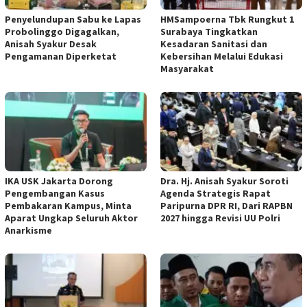
Penyelundupan Sabu ke Lapas
HMSampoerna Tbk Rungkut 1
Probolinggo Digagalkan,
Surabaya Tingkatkan
Anisah Syakur Desak
Kesadaran Sanitasi dan
Pengamanan Diperketat
Kebersihan Melalui Edukasi
Masyarakat
IKA USK Jakarta Dorong
Dra. Hj. Anisah Syakur Soroti
Pengembangan Kasus
Agenda Strategis Rapat
Pembakaran Kampus, Minta
Paripurna DPR RI, Dari RAPBN
Aparat Ungkap Seluruh Aktor
2027 hingga Revisi UU Polri
Anarkisme