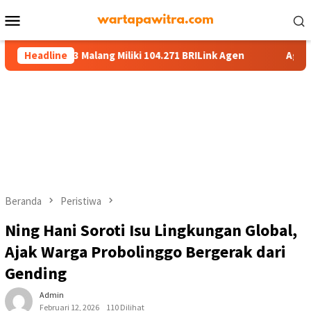
Menu
Mobile
13 Malang Miliki 104.271 BRILink Agen
Headline
AgenBRILink Jadi 
Beranda
Peristiwa
Ning Hani Soroti Isu Lingkungan Global,
Ajak Warga Probolinggo Bergerak dari
Gending
Admin
Februari 12, 2026
110 Dilihat