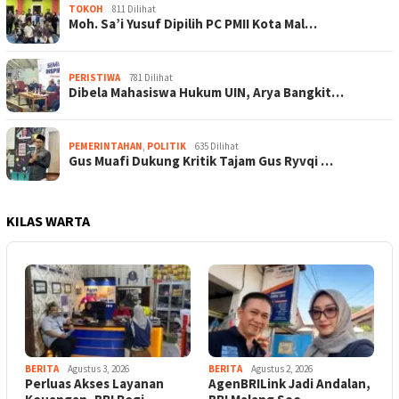
TOKOH
811 Dilihat
Moh. Sa’i Yusuf Dipilih PC PMII Kota Mal…
PERISTIWA
781 Dilihat
Dibela Mahasiswa Hukum UIN, Arya Bangkit…
PEMERINTAHAN
,
POLITIK
635 Dilihat
Gus Muafi Dukung Kritik Tajam Gus Ryvqi …
KILAS WARTA
BERITA
Agustus 3, 2026
BERITA
Agustus 2, 2026
Perluas Akses Layanan
AgenBRILink Jadi Andalan,