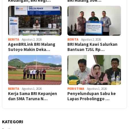
Keuangan, BRI Regi…
BRI Malang Soe…
BERITA
Agustus 2, 2026
BERITA
Agustus 2, 2026
AgenBRILink BRI Malang
BRI Malang Kawi Salurkan
Sutoyo Makin Deka…
Bantuan TJSL Rp…
BERITA
Agustus 1, 2026
PERISTIWA
Agustus 1, 2026
Kerja Sama BRI Kepanjen
Penyelundupan Sabu ke
dan SMA Taruna N…
Lapas Probolinggo …
KATEGORI