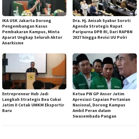
IKA USK Jakarta Dorong
Dra. Hj. Anisah Syakur Soroti
Pengembangan Kasus
Agenda Strategis Rapat
Pembakaran Kampus, Minta
Paripurna DPR RI, Dari RAPBN
Aparat Ungkap Seluruh Aktor
2027 hingga Revisi UU Polri
Anarkisme
Entrepreneur Hub Jadi
Ketua PW GP Ansor Jatim
Langkah Strategis Bea Cukai
Apresiasi Capaian Pertanian
Jatim II Cetak UMKM Eksportir
Nasional, Dorong Kampus
Baru
Ambil Peran dalam
Swasembada Pangan