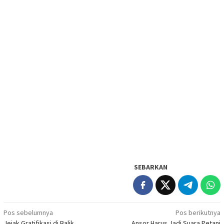
SEBARKAN
Navigasi
Pos sebelumnya
Pos berikutnya
Jejak Gratifikasi di Balik
Ansor Harus Jadi Suara Petani