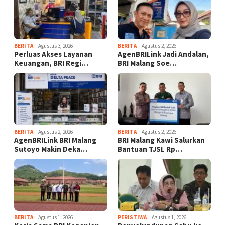
BERITA
Agustus 3, 2026
BERITA
Agustus 2, 2026
Perluas Akses Layanan
AgenBRILink Jadi Andalan,
Keuangan, BRI Regi…
BRI Malang Soe…
BERITA
Agustus 2, 2026
BERITA
Agustus 2, 2026
AgenBRILink BRI Malang
BRI Malang Kawi Salurkan
Sutoyo Makin Deka…
Bantuan TJSL Rp…
BERITA
Agustus 1, 2026
PERISTIWA
Agustus 1, 2026