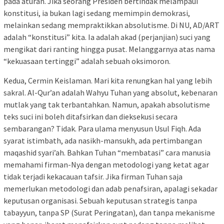
pada aturan. Jika seorang Presiden bertindak melampaui
konstitusi, ia bukan lagi sedang memimpin demokrasi,
melainkan sedang mempraktikkan absolutisme. Di NU, AD/ART
adalah “konstitusi” kita. Ia adalah akad (perjanjian) suci yang
mengikat dari ranting hingga pusat. Melanggarnya atas nama
“kekuasaan tertinggi” adalah sebuah oksimoron.
Kedua, Cermin Keislaman. Mari kita renungkan hal yang lebih
sakral. Al-Qur’an adalah Wahyu Tuhan yang absolut, kebenaran
mutlak yang tak terbantahkan. Namun, apakah absolutisme
teks suci ini boleh ditafsirkan dan dieksekusi secara
sembarangan? Tidak. Para ulama menyusun Usul Fiqh. Ada
syarat istimbath, ada nasikh-mansukh, ada pertimbangan
maqashid syari’ah. Bahkan Tuhan “membatasi” cara manusia
memahami firman-Nya dengan metodologi yang ketat agar
tidak terjadi kekacauan tafsir. Jika firman Tuhan saja
memerlukan metodologi dan adab penafsiran, apalagi sekadar
keputusan organisasi. Sebuah keputusan strategis tanpa
tabayyun, tanpa SP (Surat Peringatan), dan tanpa mekanisme