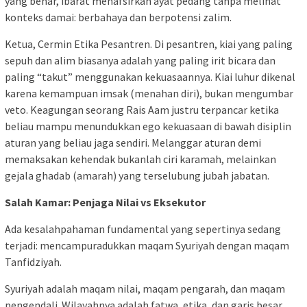
yang benar, ibarat menafsirkan ayat pedang tanpa melihat
konteks damai: berbahaya dan berpotensi zalim.
Ketua, Cermin Etika Pesantren. Di pesantren, kiai yang paling
sepuh dan alim biasanya adalah yang paling irit bicara dan
paling “takut” menggunakan kekuasaannya. Kiai luhur dikenal
karena kemampuan imsak (menahan diri), bukan mengumbar
veto. Keagungan seorang Rais Aam justru terpancar ketika
beliau mampu menundukkan ego kekuasaan di bawah disiplin
aturan yang beliau jaga sendiri. Melanggar aturan demi
memaksakan kehendak bukanlah ciri karamah, melainkan
gejala ghadab (amarah) yang terselubung jubah jabatan.
Salah Kamar: Penjaga Nilai vs Eksekutor
Ada kesalahpahaman fundamental yang sepertinya sedang
terjadi: mencampuradukkan maqam Syuriyah dengan maqam
Tanfidziyah.
Syuriyah adalah maqam nilai, maqam pengarah, dan maqam
pengendali. Wilayahnya adalah fatwa, etika, dan garis besar