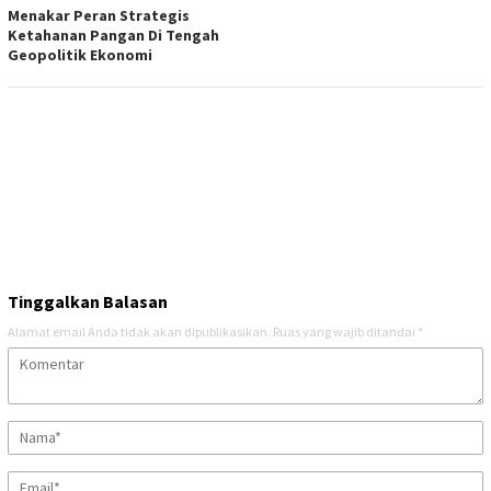
Menakar Peran Strategis
Ketahanan Pangan Di Tengah
Geopolitik Ekonomi
Tinggalkan Balasan
Alamat email Anda tidak akan dipublikasikan.
Ruas yang wajib ditandai
*