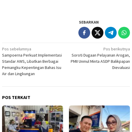
SEBARKAN
Navigasi
Pos sebelumnya
Pos berikutnya
Sampoerna Perkuat Implementasi
Soroti Dugaan Pelayanan Arogan,
pos
Standar AWS, Libatkan Berbagai
PMII Unmul Minta ASDP Balikpapan
Pemangku Kepentingan Bahas Isu
Dievaluasi
Air dan Lingkungan
POS TERKAIT