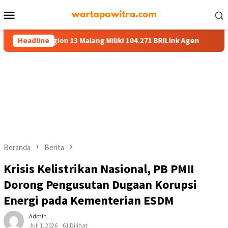
Menu
Mobile
gion 13 Malang Miliki 104.271 BRILink Agen
Headline
AgenBRILink J
Beranda
Berita
Krisis Kelistrikan Nasional, PB PMII
Dorong Pengusutan Dugaan Korupsi
Energi pada Kementerian ESDM
Admin
Juli 1, 2026
61 Dilihat