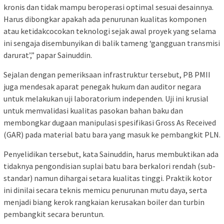
kronis dan tidak mampu beroperasi optimal sesuai desainnya.
Harus dibongkar apakah ada penurunan kualitas komponen
atau ketidakcocokan teknologi sejak awal proyek yang selama
ini sengaja disembunyikan di balik tameng ‘gangguan transmisi
darurat’,” papar Sainuddin.
‎Sejalan dengan pemeriksaan infrastruktur tersebut, PB PMII
juga mendesak aparat penegak hukum dan auditor negara
untuk melakukan uji laboratorium independen. Uji ini krusial
untuk memvalidasi kualitas pasokan bahan baku dan
membongkar dugaan manipulasi spesifikasi Gross As Received
(GAR) pada material batu bara yang masuk ke pembangkit PLN.
‎Penyelidikan tersebut, kata Sainuddin, harus membuktikan ada
tidaknya pengondisian suplai batu bara berkalori rendah (sub-
standar) namun dihargai setara kualitas tinggi. Praktik kotor
ini dinilai secara teknis memicu penurunan mutu daya, serta
menjadi biang kerok rangkaian kerusakan boiler dan turbin
pembangkit secara beruntun.