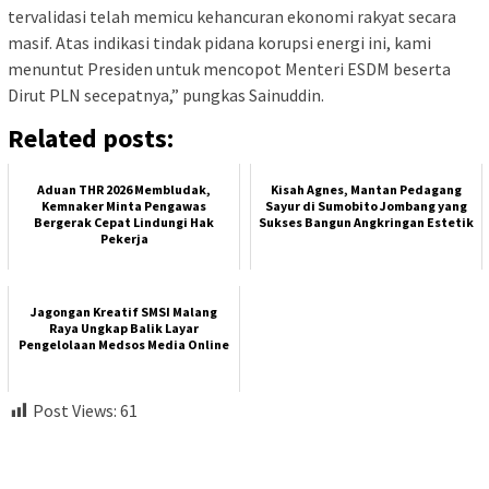
tervalidasi telah memicu kehancuran ekonomi rakyat secara
masif. Atas indikasi tindak pidana korupsi energi ini, kami
menuntut Presiden untuk mencopot Menteri ESDM beserta
Dirut PLN secepatnya,” pungkas Sainuddin.
Related posts:
Aduan THR 2026 Membludak,
Kisah Agnes, Mantan Pedagang
Kemnaker Minta Pengawas
Sayur di Sumobito Jombang yang
Bergerak Cepat Lindungi Hak
Sukses Bangun Angkringan Estetik
Pekerja
Jagongan Kreatif SMSI Malang
Raya Ungkap Balik Layar
Pengelolaan Medsos Media Online
Post Views:
61