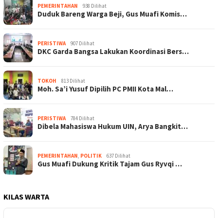
PEMERINTAHAN
938 Dilihat
Duduk Bareng Warga Beji, Gus Muafi Komis…
PERISTIWA
907 Dilihat
DKC Garda Bangsa Lakukan Koordinasi Bers…
TOKOH
813 Dilihat
Moh. Sa’i Yusuf Dipilih PC PMII Kota Mal…
PERISTIWA
784 Dilihat
Dibela Mahasiswa Hukum UIN, Arya Bangkit…
PEMERINTAHAN
,
POLITIK
637 Dilihat
Gus Muafi Dukung Kritik Tajam Gus Ryvqi …
KILAS WARTA