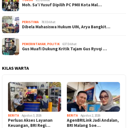
Moh. Sa’i Yusuf Dipilih PC PMII Kota Mal…
PERISTIWA
783 Dilihat
Dibela Mahasiswa Hukum UIN, Arya Bangkit…
PEMERINTAHAN
,
POLITIK
637 Dilihat
Gus Muafi Dukung Kritik Tajam Gus Ryvqi …
KILAS WARTA
BERITA
Agustus 3, 2026
BERITA
Agustus 2, 2026
Perluas Akses Layanan
AgenBRILink Jadi Andalan,
Keuangan, BRI Regi…
BRI Malang Soe…