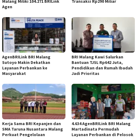
Malang Miliki 104.271 BRILink
Transaksi Rp290 Miliar
Agen
AgenBRILink BRI Malang
BRI Malang Kawi Salurkan
Sutoyo Makin Dekatkan
Bantuan TJSL Rp642 Juta,
Layanan Perbankan ke
Pendidikan dan Rumah Ibadah
Masyarakat
Jadi Prioritas
Kerja Sama BRI Kepanjen dan
4.634 AgenBRILink BRI Malang
SMA Taruna Nusantara Malang
Martadinata Permudah
Perkuat Pengelolaan
Layanan Perbankan di Pelosok