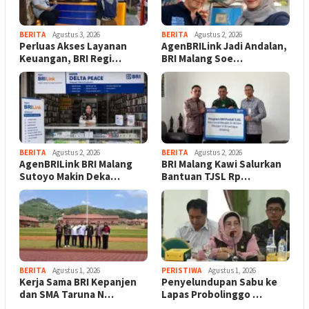
BERITA
Agustus 3, 2026
BERITA
Agustus 2, 2026
Perluas Akses Layanan
AgenBRILink Jadi Andalan,
Keuangan, BRI Regi…
BRI Malang Soe…
BERITA
Agustus 2, 2026
BERITA
Agustus 2, 2026
AgenBRILink BRI Malang
BRI Malang Kawi Salurkan
Sutoyo Makin Deka…
Bantuan TJSL Rp…
BERITA
Agustus 1, 2026
PERISTIWA
Agustus 1, 2026
Kerja Sama BRI Kepanjen
Penyelundupan Sabu ke
dan SMA Taruna N…
Lapas Probolinggo …