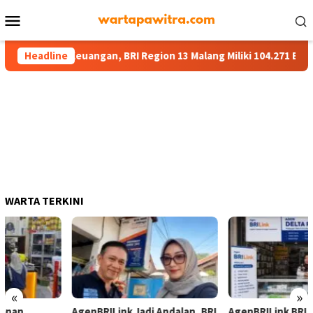
Menu
Mobile
 Layanan Keuangan, BRI Region 13 Malang Miliki 104.271 BRILink A
Headline
WARTA TERKINI
«
»
AgenBRILink Jadi Andalan, BRI
AgenBRILink BRI Malang