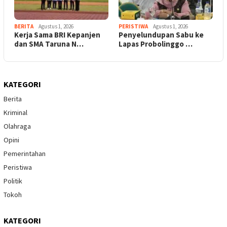
BERITA
Agustus 1, 2026
PERISTIWA
Agustus 1, 2026
Kerja Sama BRI Kepanjen
Penyelundupan Sabu ke
dan SMA Taruna N…
Lapas Probolinggo …
KATEGORI
Berita
Kriminal
Olahraga
Opini
Pemerintahan
Peristiwa
Politik
Tokoh
KATEGORI