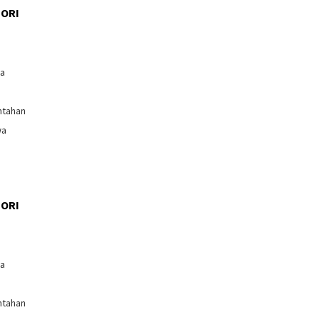
ORI
l
ga
ntahan
wa
ORI
l
ga
ntahan