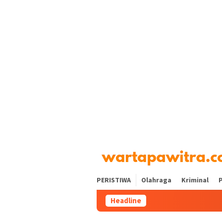
Loncat
tutup
ke
konten
PERISTIWA
Olahraga
Kriminal
P
Headline