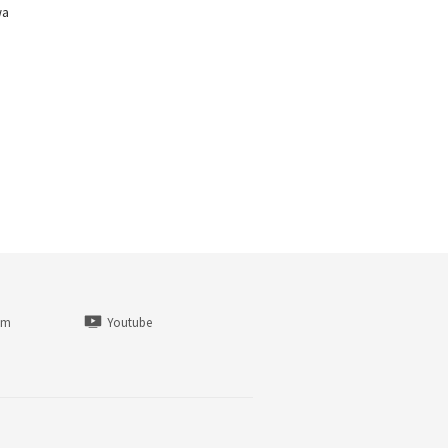
wa
am
Youtube