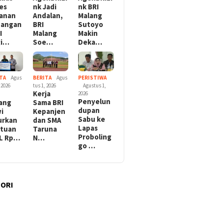
es
nk Jadi
nk BRI
anan
Andalan,
Malang
uangan
BRI
Sutoyo
I
Malang
Makin
gi…
Soe…
Deka…
TA
Agus
BERITA
Agus
PERISTIWA
 2026
tus 1, 2026
Agustus 1,
Kerja
2026
Penyelun
ang
Sama BRI
dupan
i
Kepanjen
Sabu ke
urkan
dan SMA
Lapas
tuan
Taruna
Proboling
L Rp…
N…
go …
ORI
l