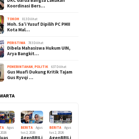
DKC Garda Bangsa Lakukan
Koordinasi Bers…
TOKOH
813 Dilihat
Moh. Sa’i Yusuf Dipilih PC PMII
Kota Mal…
PERISTIWA
783 Dilihat
Dibela Mahasiswa Hukum UIN,
Arya Bangkit…
PEMERINTAHAN
,
POLITIK
637 Dilihat
Gus Muafi Dukung Kritik Tajam
Gus Ryvqi …
 WARTA
TA
Agus
BERITA
Agus
BERITA
Agus
 2026
tus 2, 2026
tus 2, 2026
luas
AgenBRILi
AgenBRILi