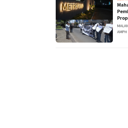
Maha
Pemk
Prop
MALAN
AMPH a