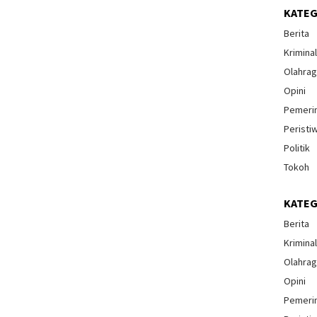
KATEG
Berita
Krimina
Olahra
Opini
Pemeri
Peristi
Politik
Tokoh
KATEG
Berita
Krimina
Olahra
Opini
Pemeri