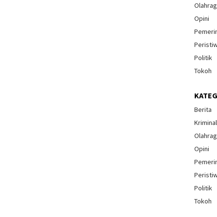
Olahra
Opini
Pemeri
Peristi
Politik
Tokoh
KATEG
Berita
Krimina
Olahra
Opini
Pemeri
Peristi
Politik
Tokoh