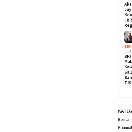
Aks
Lay
Ke
, BR
Re
BERI
tus 2,
BRI
Mal
Kaw
Sal
Ban
TJS
KATEG
Berita
Krimina