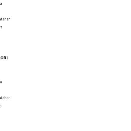
ga
ntahan
wa
ORI
l
ga
ntahan
wa