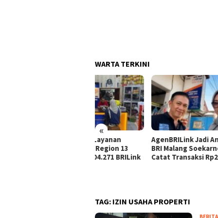
WARTA TERKINI
«
luas Akses Layanan
AgenBRILink Jadi Andalan,
Agen
angan, BRI Region 13
BRI Malang Soekarno Hatta
Suto
ang Miliki 104.271 BRILink
Catat Transaksi Rp290 Miliar
Laya
en
Masy
TAG:
IZIN USAHA PROPERTI
BERITA