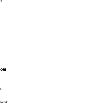
wa
ORI
l
ga
ntahan