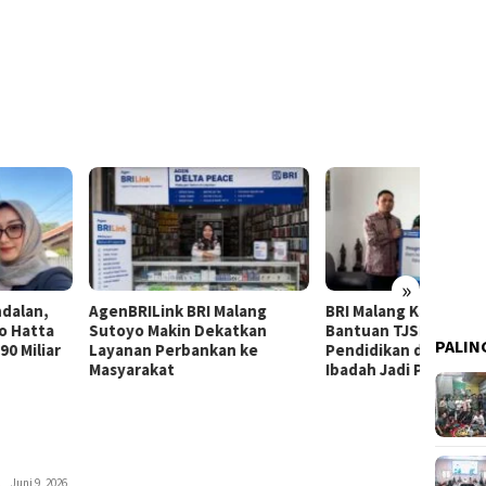
»
BRILink BRI Malang
BRI Malang Kawi Salurkan
Kerja 
yo Makin Dekatkan
Bantuan TJSL Rp642 Juta,
SMA T
PALIN
nan Perbankan ke
Pendidikan dan Rumah
Malan
arakat
Ibadah Jadi Prioritas
Keuan
admin
Juni 9, 2026