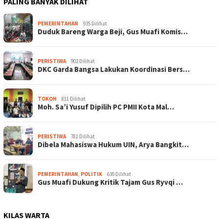
PALING BANYAK DILIHAT
PEMERINTAHAN
935 Dilihat
Duduk Bareng Warga Beji, Gus Muafi Komis…
PERISTIWA
902 Dilihat
DKC Garda Bangsa Lakukan Koordinasi Bers…
TOKOH
811 Dilihat
Moh. Sa’i Yusuf Dipilih PC PMII Kota Mal…
PERISTIWA
781 Dilihat
Dibela Mahasiswa Hukum UIN, Arya Bangkit…
PEMERINTAHAN
,
POLITIK
635 Dilihat
Gus Muafi Dukung Kritik Tajam Gus Ryvqi …
KILAS WARTA