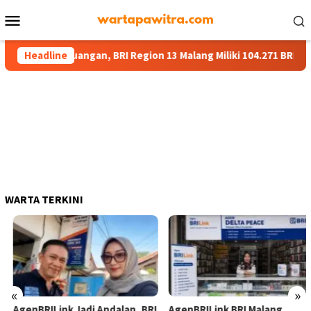
Menu
Mobile
yanan Keuangan, BRI Region 13 Malang Miliki 104.271 BRILink Age
Headline
WARTA TERKINI
«
»
AgenBRILink Jadi Andalan, BRI
AgenBRILink BRI Malang