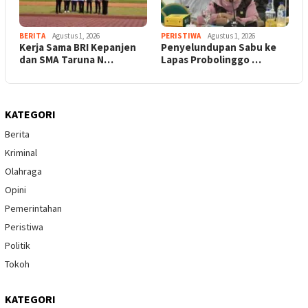
BERITA
Agustus 1, 2026
PERISTIWA
Agustus 1, 2026
Kerja Sama BRI Kepanjen
Penyelundupan Sabu ke
dan SMA Taruna N…
Lapas Probolinggo …
KATEGORI
Berita
Kriminal
Olahraga
Opini
Pemerintahan
Peristiwa
Politik
Tokoh
KATEGORI