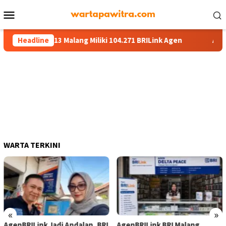
Menu
Mobile
I Region 13 Malang Miliki 104.271 BRILink Agen
Headline
AgenBRILi
WARTA TERKINI
«
»
AgenBRILink Jadi Andalan, BRI
AgenBRILink BRI Malang