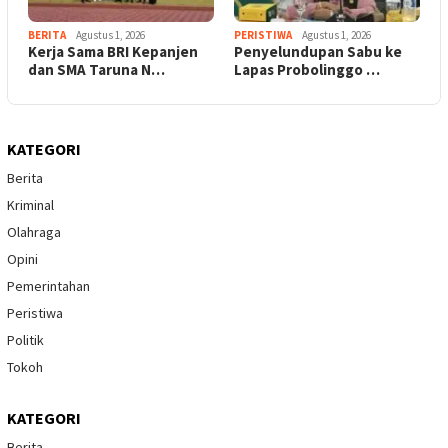
BERITA
Agustus 1, 2026
PERISTIWA
Agustus 1, 2026
Kerja Sama BRI Kepanjen
Penyelundupan Sabu ke
dan SMA Taruna N…
Lapas Probolinggo …
KATEGORI
Berita
Kriminal
Olahraga
Opini
Pemerintahan
Peristiwa
Politik
Tokoh
KATEGORI
Berita