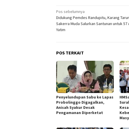
Navigasi
Pos sebelumnya
Didukung Pemdes Randupitu, Karang Taru
pos
Sakerra Muda Salurkan Santunan untuk 57
Yatim
POS TERKAIT
Penyelundupan Sabu ke Lapas
HMSa
Probolinggo Digagalkan,
Sura
Anisah Syakur Desak
Kesa
Pengamanan Diperketat
Kebe
Masy