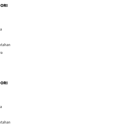
ORI
l
ga
ntahan
wa
ORI
l
ga
ntahan