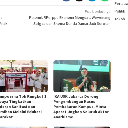
Peristi
Politik
Pos berikutnya
na
Polemik RPerppu Ekonomi Menguat, Wewenang
Tokoh
 Anak
Satgas dan Skema Denda Damai Jadi Sorotan
mpoerna Tbk Rungkut 1
IKA USK Jakarta Dorong
baya Tingkatkan
Pengembangan Kasus
daran Sanitasi dan
Pembakaran Kampus, Minta
rsihan Melalui Edukasi
Aparat Ungkap Seluruh Aktor
arakat
Anarkisme