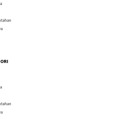
ga
ntahan
wa
ORI
l
ga
ntahan
wa