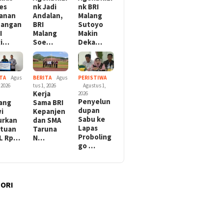
es
nk Jadi
nk BRI
anan
Andalan,
Malang
uangan
BRI
Sutoyo
I
Malang
Makin
gi…
Soe…
Deka…
TA
Agus
BERITA
Agus
PERISTIWA
 2026
tus 1, 2026
Agustus 1,
Kerja
2026
Penyelun
ang
Sama BRI
dupan
i
Kepanjen
Sabu ke
urkan
dan SMA
Lapas
tuan
Taruna
Proboling
L Rp…
N…
go …
ORI
l