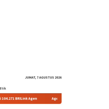
tutup
JUMAT, 7 AGUSTUS 2026
Etik
Agen
AgenBRILink Jadi Andalan, BRI Malang Soekarno Hatta