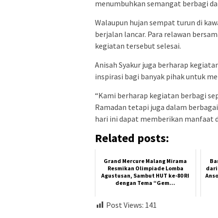
menumbuhkan semangat berbagi dan s
Walaupun hujan sempat turun di kawa
berjalan lancar. Para relawan bers
kegiatan tersebut selesai.
Anisah Syakur juga berharap kegiatan
inspirasi bagi banyak pihak untuk m
“Kami berharap kegiatan berbagi seper
Ramadan tetapi juga dalam berbagai
hari ini dapat memberikan manfaat 
Related posts:
Grand Mercure Malang Mirama
Ba
Resmikan Olimpiade Lomba
dari
Agustusan, Sambut HUT ke-80 RI
Anso
dengan Tema “Gem...
Post Views:
141