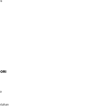
wa
ORI
l
ga
ntahan