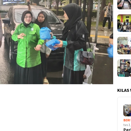
KILAS
BERI
tus 3,
Per