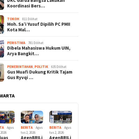
DKC Garda Bangsa Lakukan
Koordinasi Bers…
TOKOH
811 Dilihat
Moh. Sa’i Yusuf Dipilih PC PMII
Kota Mal…
PERISTIWA
781 Dilihat
Dibela Mahasiswa Hukum UIN,
Arya Bangkit…
PEMERINTAHAN
,
POLITIK
635 Dilihat
Gus Muafi Dukung Kritik Tajam
Gus Ryvqi …
 WARTA
TA
Agus
BERITA
Agus
BERITA
Agus
 2026
tus 2, 2026
tus 2, 2026
luas
AgenBRILi
AgenBRILi