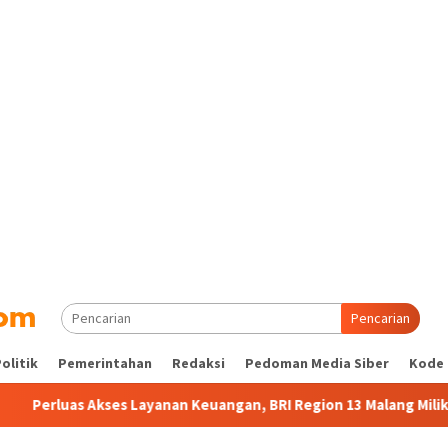
Pencarian
olitik
Pemerintahan
Redaksi
Pedoman Media Siber
Kode 
 Layanan Keuangan, BRI Region 13 Malang Miliki 104.271 BRILink 