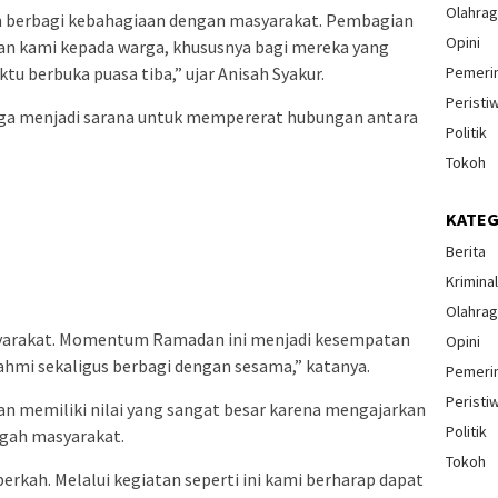
Olahra
gin berbagi kebahagiaan dengan masyarakat. Pembagian
Opini
ian kami kepada warga, khususnya bagi mereka yang
Pemeri
tu berbuka puasa tiba,” ujar Anisah Syakur.
Peristi
uga menjadi sarana untuk mempererat hubungan antara
Politik
Tokoh
KATEG
Berita
Krimina
Olahra
syarakat. Momentum Ramadan ini menjadi kesempatan
Opini
ahmi sekaligus berbagi dengan sesama,” katanya.
Pemeri
Peristi
n memiliki nilai yang sangat besar karena mengajarkan
Politik
ngah masyarakat.
Tokoh
rkah. Melalui kegiatan seperti ini kami berharap dapat