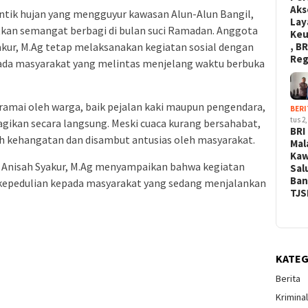
Aks
ntik hujan yang mengguyur kawasan Alun-Alun Bangil,
Lay
kan semangat berbagi di bulan suci Ramadan. Anggota
Ke
, BR
Syakur, M.Ag tetap melaksanakan kegiatan sosial dengan
Re
ada masyarakat yang melintas menjelang waktu berbuka
 ramai oleh warga, baik pejalan kaki maupun pengendara,
BERI
tus 2,
agikan secara langsung. Meski cuaca kurang bersahabat,
BRI
h kehangatan dan disambut antusias oleh masyarakat.
Mal
Kaw
. Anisah Syakur, M.Ag menyampaikan bahwa kegiatan
Sal
Ban
k kepedulian kepada masyarakat yang sedang menjalankan
TJS
KATEG
Berita
Krimina