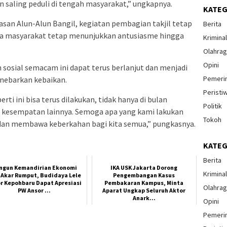
aling peduli di tengah masyarakat,” ungkapnya.
KATEG
san Alun-Alun Bangil, kegiatan pembagian takjil tetap
Berita
ama masyarakat tetap menunjukkan antusiasme hingga
Krimina
Olahra
Opini
 sosial semacam ini dapat terus berlanjut dan menjadi
Pemeri
enebarkan kebaikan.
Peristi
ti ini bisa terus dilakukan, tidak hanya di bulan
Politik
 kesempatan lainnya. Semoga apa yang kami lakukan
Tokoh
dan membawa keberkahan bagi kita semua,” pungkasnya.
KATEG
Berita
ngun Kemandirian Ekonomi
IKA USK Jakarta Dorong
Krimina
 Akar Rumput, Budidaya Lele
Pengembangan Kasus
r Kepohbaru Dapat Apresiasi
Pembakaran Kampus, Minta
Olahra
PW Ansor ...
Aparat Ungkap Seluruh Aktor
Anark...
Opini
Pemeri