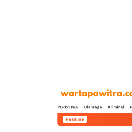
Loncat
tutup
ke
konten
PERISTIWA
Olahraga
Kriminal
P
Headline
Perluas Akses