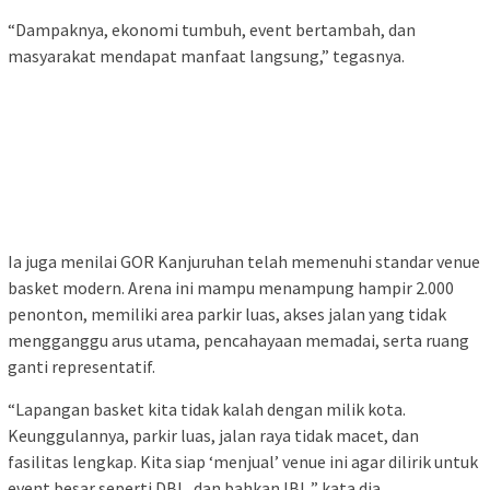
“Dampaknya, ekonomi tumbuh, event bertambah, dan
masyarakat mendapat manfaat langsung,” tegasnya.
Ia juga menilai GOR Kanjuruhan telah memenuhi standar venue
basket modern. Arena ini mampu menampung hampir 2.000
penonton, memiliki area parkir luas, akses jalan yang tidak
mengganggu arus utama, pencahayaan memadai, serta ruang
ganti representatif.
“Lapangan basket kita tidak kalah dengan milik kota.
Keunggulannya, parkir luas, jalan raya tidak macet, dan
fasilitas lengkap. Kita siap ‘menjual’ venue ini agar dilirik untuk
event besar seperti DBL, dan bahkan IBL,” kata dia.