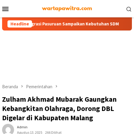
Menu
Mobile
Imigrasi Pasuruan Sampaikan Kebutuhan SDM
Headline
Perluas Aks
Beranda
Pemerintahan
Zulham Akhmad Mubarak Gaungkan
Kebangkitan Olahraga, Dorong DBL
Digelar di Kabupaten Malang
Admin
Agustus 13, 2025
266 Dilihat