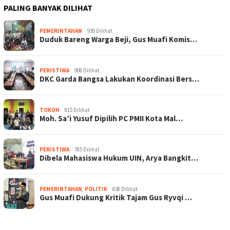
PALING BANYAK DILIHAT
PEMERINTAHAN
939 Dilihat
Duduk Bareng Warga Beji, Gus Muafi Komis…
PERISTIWA
908 Dilihat
DKC Garda Bangsa Lakukan Koordinasi Bers…
TOKOH
815 Dilihat
Moh. Sa’i Yusuf Dipilih PC PMII Kota Mal…
PERISTIWA
785 Dilihat
Dibela Mahasiswa Hukum UIN, Arya Bangkit…
PEMERINTAHAN
,
POLITIK
638 Dilihat
Gus Muafi Dukung Kritik Tajam Gus Ryvqi …