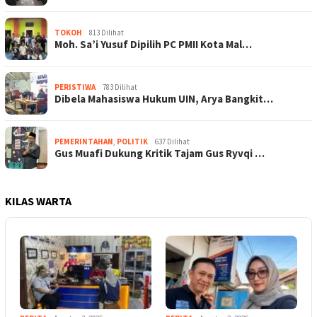
TOKOH
813 Dilihat
Moh. Sa’i Yusuf Dipilih PC PMII Kota Mal…
PERISTIWA
783 Dilihat
Dibela Mahasiswa Hukum UIN, Arya Bangkit…
PEMERINTAHAN
,
POLITIK
637 Dilihat
Gus Muafi Dukung Kritik Tajam Gus Ryvqi …
KILAS WARTA