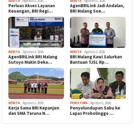
BERITA
Agustus 3, 2026
BERITA
Agustus 2, 2026
Perluas Akses Layanan
AgenBRILink Jadi Andalan,
Keuangan, BRI Regi…
BRI Malang Soe…
BERITA
Agustus 2, 2026
BERITA
Agustus 2, 2026
AgenBRILink BRI Malang
BRI Malang Kawi Salurkan
Sutoyo Makin Deka…
Bantuan TJSL Rp…
BERITA
Agustus 1, 2026
PERISTIWA
Agustus 1, 2026
Kerja Sama BRI Kepanjen
Penyelundupan Sabu ke
dan SMA Taruna N…
Lapas Probolinggo …