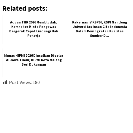
Related posts:
Aduan THR 2026 Membludak,
Rakernas IV KSPSI, KSPI Gandeng
Kemnaker Minta Pengawas
Universitas Insan Cita Indonesia
Bergerak Cepat Lindungi Hak
Dalam Peningkatan Kualitas
Pekerja
Sumber D...
Munas HIPMI 2026 Diusulkan Digelar
di Jawa Timur, HIPMI Kota Malang
Beri Dukungan
Post Views:
180