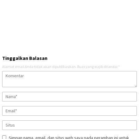
Tinggalkan Balasan
Alamat email Anda tidak akan dipublikasikan.
Ruas yang wajib ditandai
*
Simpan nama, email, dan situs web saya pada peramban ini untuk